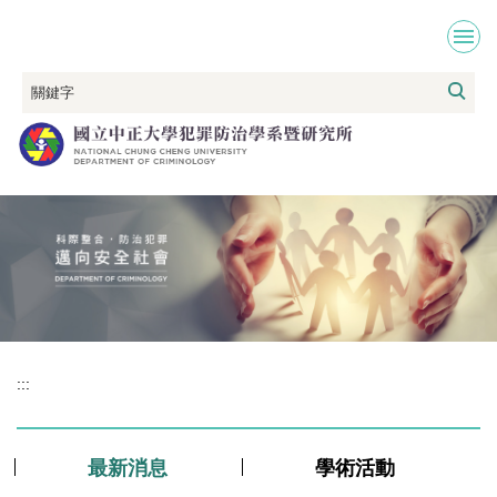
跳
到
主
要
內
容
區
:::
最新消息
學術活動