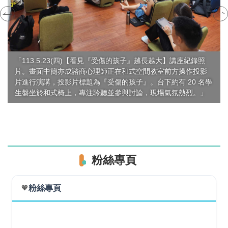
「113.5.23(四)【看見『受傷的孩子』越長越大】講座紀錄照
片。畫面中簡亦成諮商心理師正在和式空間教室前方操作投影
片進行演講，投影片標題為『受傷的孩子』。台下約有 20 名學
生盤坐於和式椅上，專注聆聽並參與討論，現場氣氛熱烈。」
粉絲專頁
🧡
粉絲專頁