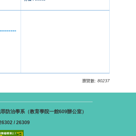
瀏覽數:
80237
號 犯罪防治學系（教育學院一館609辦公室）
6302 / 26309