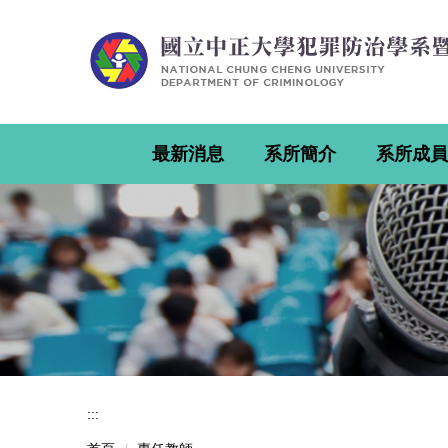
跳
到
主
要
內
容
區
最新消息
系所簡介
系所成員
:::