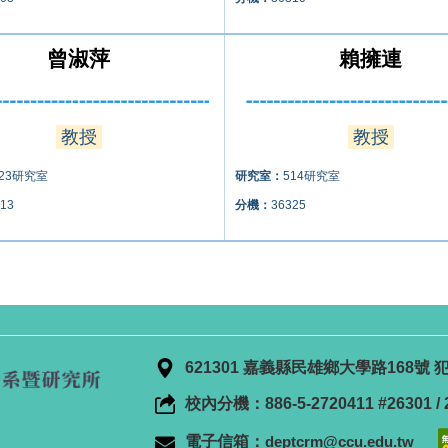
曾淑萍
賴擁連
教授
教授
523研究室
研究室：
514研究室
13
分機：
36325
621301 嘉義縣民雄鄉大學路168
校內分機：886-5-2720411 #26301 / 2
電子信箱：
deptcrm@ccu.edu.tw