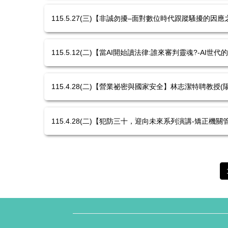
115.5.27(三)【非誠勿擾–面對數位時代跟蹤騷擾的
115.5.12(二)【當AI開始讀法律:誰來審判靈魂?-A
115.4.28(二)【營業祕密與國家安全】林志潔特聘教
115.4.28(二)【犯防三十，迎向未來系列演講-矯