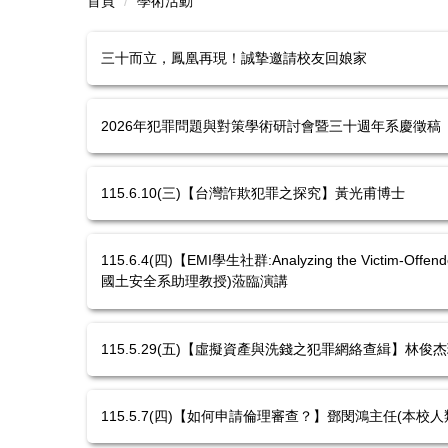
首頁
學術活動
三十而立，鳳凰再現！誠摯邀請校友回娘家
2026年犯罪問題與對策學術研討會暨三十週年系慶徵稿
115.6.10(三)【台灣詐欺犯罪之探究】黃光甫博士
115.6.4(四)【EMI學生社群:Analyzing the Victim-Off
國土安全系助理教授)蒞臨演講
115.5.29(五)【虛擬資產與洗錢之犯罪網絡查緝】
115.5.7(四)【如何申請倫理審查？】鄧閔鴻主任(本校