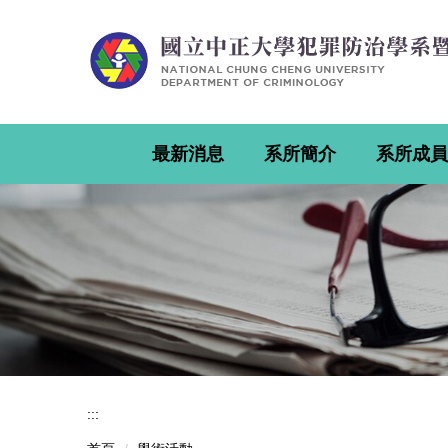
跳
到
主
要
內
容
區
最新消息
系所簡介
系所成員
:::