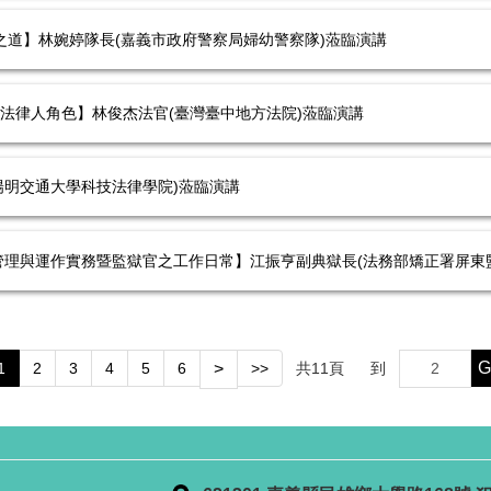
因應之道】林婉婷隊長(嘉義市政府警察局婦幼警察隊)蒞臨演講
I世代的法律人角色】林俊杰法官(臺灣臺中地方法院)蒞臨演講
授(陽明交通大學科技法律學院)蒞臨演講
正機關管理與運作實務暨監獄官之工作日常】江振亨副典獄長(法務部矯正署屏東
G
1
2
3
4
5
6
>
>>
共
11
頁
到