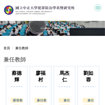
跳
到
主
要
內
容
區
首頁
兼任教師
兼任教師
蔡德
廖福
馬杰
劉如
輝
村
仁
蓉
榮譽教
兼任教
兼任
兼任