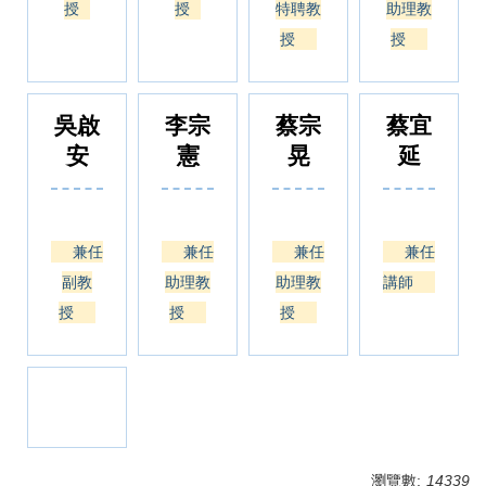
授
授
特聘教
助理教
授
授
吳啟
李宗
蔡宗
蔡宜
安
憲
晃
延
兼任
兼任
兼任
兼任
副教
助理教
助理教
講師
授
授
授
瀏覽數:
14339