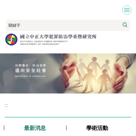
跳
到
主
要
內
容
區
:::
最新消息
學術活動