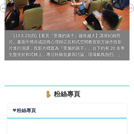
「113.5.23(四)【看見『受傷的孩子』越長越大】講座紀錄照
片。畫面中簡亦成諮商心理師正在和式空間教室前方操作投影
片進行演講，投影片標題為『受傷的孩子』。台下約有 20 名學
生盤坐於和式椅上，專注聆聽並參與討論，現場氣氛熱烈。」
粉絲專頁
🧡
粉絲專頁