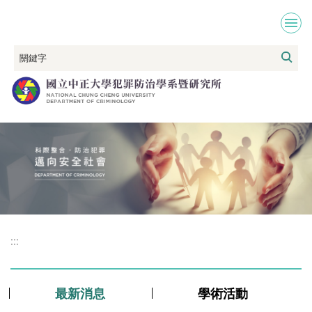
跳
到
主
要
內
容
區
:::
最新消息
學術活動