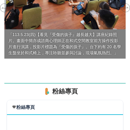
「113.5.23(四)【看見『受傷的孩子』越長越大】講座紀錄照
片。畫面中簡亦成諮商心理師正在和式空間教室前方操作投影
片進行演講，投影片標題為『受傷的孩子』。台下約有 20 名學
生盤坐於和式椅上，專注聆聽並參與討論，現場氣氛熱烈。」
粉絲專頁
🧡
粉絲專頁