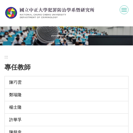
跳
到
主
要
內
容
區
:::
專任教師
陳巧雲
鄭瑞隆
楊士隆
許華孚
陳慈幸