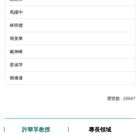
馬躍中
林明傑
簡美華
戴伸峰
曾淑萍
賴擁連
瀏覽數:
18947
許華孚教授
專長領域