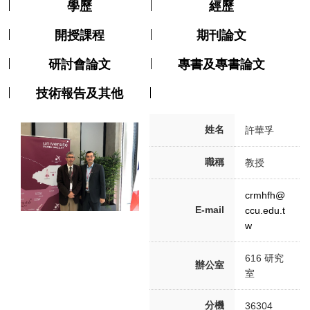
學歷
經歷
開授課程
期刊論文
研討會論文
專書及專書論文
技術報告及其他
姓名
許華孚
職稱
教授
crmhfh@
E-mail
ccu.edu.t
w
616 研究
辦公室
室
分機
36304