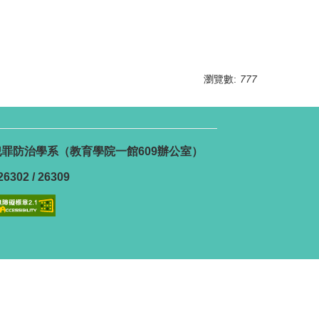
瀏覽數:
777
號 犯罪防治學系（教育學院一館609辦公室）
6302 / 26309