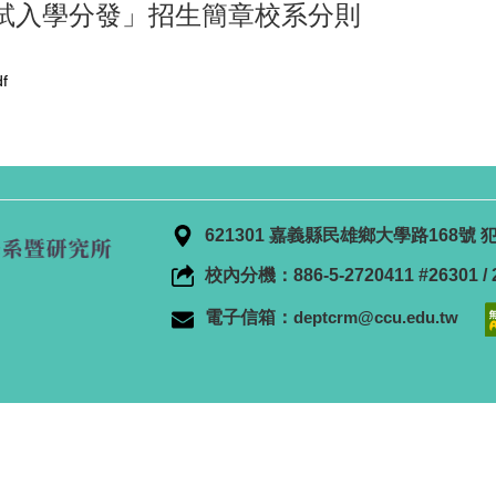
考試入學分發」招生簡章校系分則
f
621301 嘉義縣民雄鄉大學路168
校內分機：886-5-2720411 #26301 / 2
電子信箱：
deptcrm@ccu.edu.tw