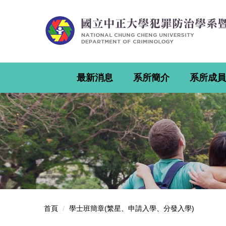
跳
到
主
要
內
容
區
最新消息
系所簡介
系所成員
首頁
學士班簡章(繁星、申請入學、分發入學)