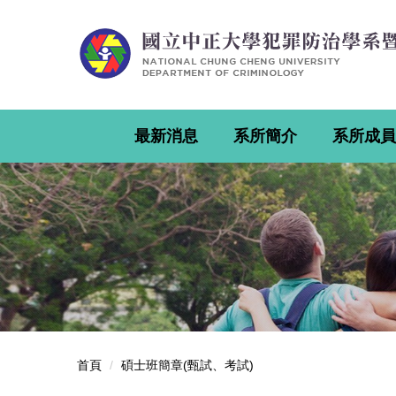
跳
到
主
要
內
容
區
最新消息
系所簡介
系所成員
首頁
碩士班簡章(甄試、考試)