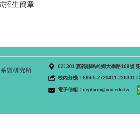
試招生簡章
621301 嘉義縣民雄鄉大學路168
校內分機：886-5-2720411 #26301 / 2
電子信箱：
deptcrm@ccu.edu.tw