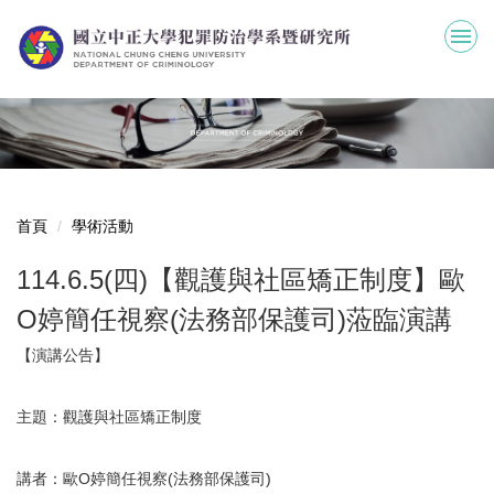
跳
到
主
要
內
容
區
首頁
學術活動
114.6.5(四)【觀護與社區矯正制度】歐
O婷簡任視察(法務部保護司)蒞臨演講
【演講公告】
主題：觀護與社區矯正制度
講者：歐O婷簡任視察(法務部保護司)