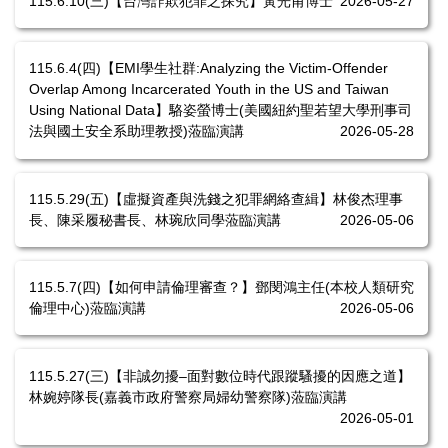
115.6.10(三)【台灣詐欺犯罪之探究】黃光甫博士
2026-05-27
115.6.4(四)【EMI學生社群:Analyzing the Victim-Offender
Overlap Among Incarcerated Youth in the US and Taiwan
Using National Data】駱姿螢博士(美國紐約聖若望大學刑事司
法與國土安全系助理教授)蒞臨演講
2026-05-28
115.5.29(五)【虛擬資產與洗錢之犯罪網絡查緝】林俊杰理事
長、陳采履秘書長、林琬欣同學蒞臨演講
2026-05-06
115.5.7(四)【如何申請倫理審查？】鄧閔鴻主任(本校人類研究
倫理中心)蒞臨演講
2026-05-06
115.5.27(三)【非誠勿擾–面對數位時代跟蹤騷擾的因應之道】
林婉婷隊長(嘉義市政府警察局婦幼警察隊)蒞臨演講
2026-05-01