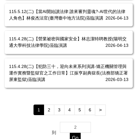
115.5.12(二)【當AI開始讀法律:誰來審判靈魂?-AI世代的法律
人角色】林俊杰法官(臺灣臺中地方法院)蒞臨演講
2026-04-13
115.4.28(二)【營業祕密與國家安全】林志潔特聘教授(陽明交
通大學科技法律學院)蒞臨演講
2026-04-13
115.4.28(二)【犯防三十，迎向未來系列演講-矯正機關管理與
運作實務暨監獄官之工作日常】江振亨副典獄長(法務部矯正署
屏東監獄)蒞臨演講
2026-03-13
1
2
3
4
5
6
>
到
Go