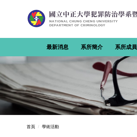
跳
到
主
要
內
容
區
最新消息
系所簡介
系所成員
首頁
學術活動