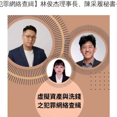
與洗錢之犯罪網絡查緝】林俊杰理事長、陳采履