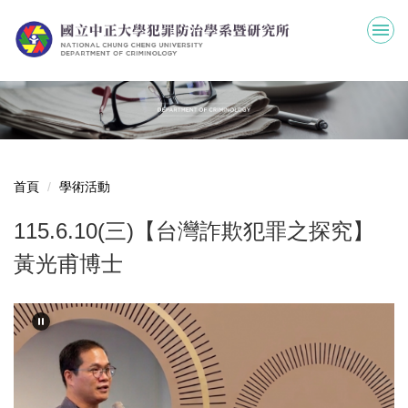
跳
到
主
要
內
容
區
首頁
學術活動
115.6.10(三)【台灣詐欺犯罪之探究】
黃光甫博士