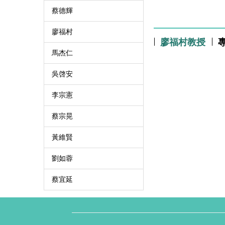
蔡德輝
廖福村
廖福村教授
馬杰仁
吳啓安
李宗憲
蔡宗晃
黃維賢
劉如蓉
蔡宜延