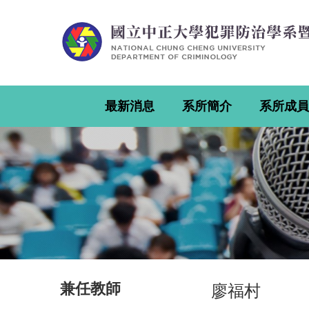
跳
到
主
要
內
容
區
最新消息
系所簡介
系所成員
兼任教師
廖福村