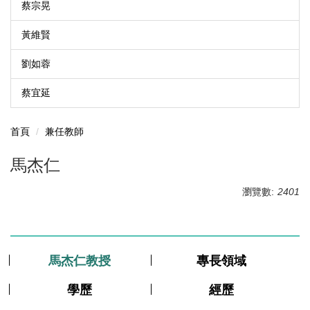
蔡宗晃
黃維賢
劉如蓉
蔡宜延
首頁
兼任教師
馬杰仁
瀏覽數:
2401
馬杰仁教授
專長領域
學歷
經歷