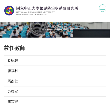
跳
到
主
要
內
容
區
兼任教師
蔡德輝
廖福村
馬杰仁
吳啓安
李宗憲